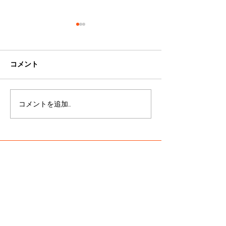
令和5年2月オープンに向け
デイサービスス
て
集中
令和5年2月に、住宅型有料老
令和5年の新規事
コメント
人ホームをオープン予定で
ハローワークなど
す。 名前は、Caremaison
を開始しました。
Cocoiro（ケアメゾンココイ
サービスの「デイ
コメントを追加…
ロ）。 泉南市に事務所を構え
ごころ」と「古民
て20年。真ケアステーション
ころ」でも、人事
が蓄積してきた介護の知識と
のでスタッフを募
経験を、 ケアメゾンココイロ
す。 「デイサー
に詰め込みました。...
ろ」①管理者候補
看護職員...