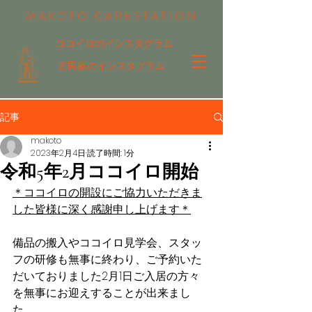
MAKOTO CARESTATION
ココイロのインスタグラム
古民家のインスタグラム
記事
makoto
2023年2月4日
読了時間: 1分
令和5年2月ココイロ開始
＊ココイロの開設にご協力いただきま
した皆様に深く感謝申し上げます＊
備品の搬入やココイロ見学会、スタッ
フの研修も無事に終わり、ご予約いた
だいておりました2月1日ご入居の方々
を無事にお迎えすることが出来まし
た。