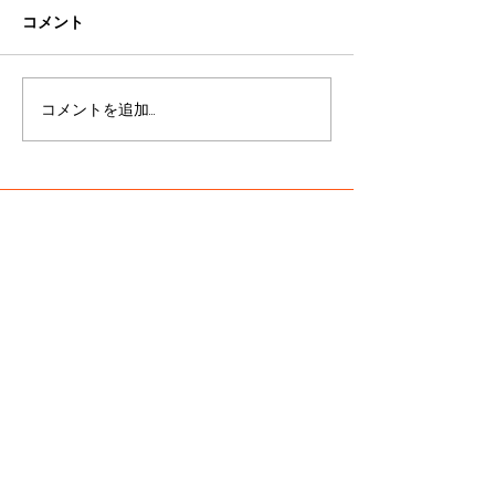
ただきました皆様に深く感謝
令和5年2月に、
コメント
申し上げます＊ 備品の搬入や
人ホームをオープ
ココイロ見学会、スタッフの
す。 名前は、Care
研修も無事に終わり、ご予約
Cocoiro（ケア
コメントを追加…
いただいておりました2月1日
ロ）。 泉南市に
ご入居の方々を無事にお迎え
て20年。真ケア
することが出来ました。 ご不
が蓄積してきた介
便をおかけすることもあるか
経験を、 ケアメ
もしれませんが、引き続き、
に詰め込みました。.
お申込み...