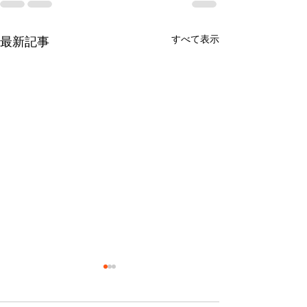
すべて表示
最新記事
令和5年2月ココイロ開始
令和5年2月オー
て
＊ココイロの開設にご協力い