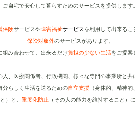
ご自宅で安心して暮らすためのサービスを提供します
護保険
サービスや
障害福祉
サービス
を利用して出来るこ
保険対象外
のサービスがあります。
に組み合わせて、出来るだけ
負担の少ない生活
をご提案
の人、医療関係者、行政機関、様々な専門の事業所と共
自分らしく生活を送るための
自立支援
（身体的、精神的
と）と、
重度化防止
（その人の能力を維持すること）