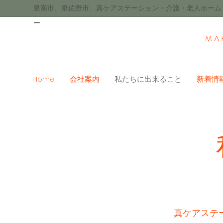
​泉南市、泉佐野市、真ケアステーション・介護・老人ホー
ー
MA
Home
会社案内
私たちに出来ること
新着情
真ケアステ