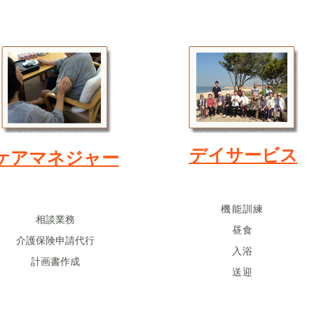
​デイサービス
ケアマネジャー
機能訓練
相談業務
昼食
介護保険申請代行
入浴
​計画書作成
​送迎