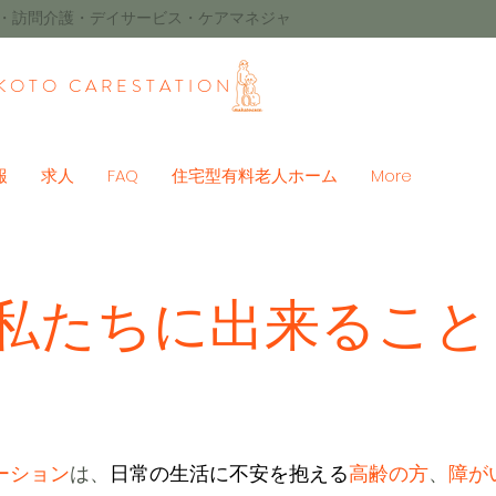
ム・訪問介護・デイサービス・ケアマネジャ
KOTO CARESTATION
報
求人
FAQ
住宅型有料老人ホーム
More
​私たちに出来ること
ーション
は、
日常の生活に不安を抱える
高齢の方
、
障が